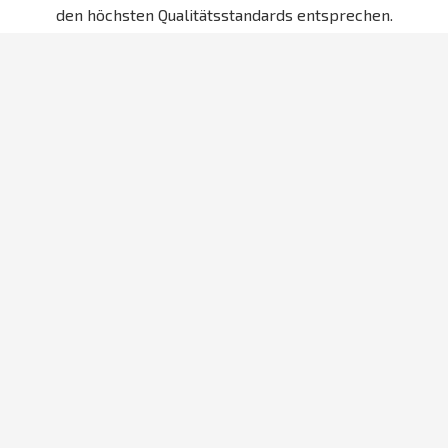
den höchsten Qualitätsstandards entsprechen.
Angebot in 60 Minuten
Erhalten Sie Ihr maßgeschneidertes
Angebot – blitzschnell und unkompliziert!
Keine Unklarheiten mehr, keine
langwierigen Wartezeiten. Schnelles
schriftliches Angebot für die fachgerechte
Kalibrierung.